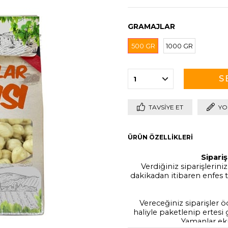
GRAMAJLAR
500 GR
1000 GR
TAVSIYE ET
YO
ÜRÜN ÖZELLIKLERI
Sipari
Verdiğiniz siparişleriniz
dakikadan itibaren enfes ta
Vereceğiniz siparişler 
haliyle paketlenip ertesi
Yamanlar eki