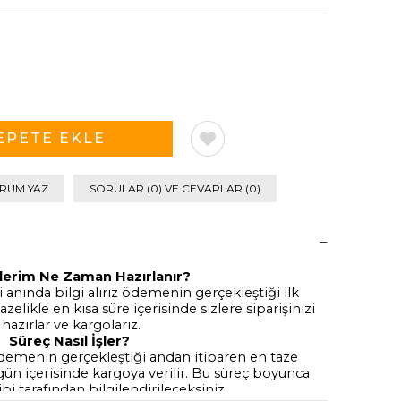
RUM YAZ
SORULAR (0) VE CEVAPLAR (0)
şlerim Ne Zaman Hazırlanır?
i anında bilgi alırız ödemenin gerçekleştiği ilk
zelikle en kısa süre içerisinde sizlere siparişinizi
hazırlar ve kargolarız.
Süreç Nasıl İşler?
ödemenin gerçekleştiği andan itibaren en taze
 gün içerisinde kargoya verilir. Bu süreç boyunca
bi tarafından bilgilendirileceksiniz