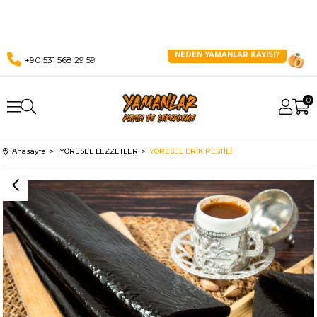
NEDEN YAMANLAR KAYISI?
+90 531 568 29 59
0
Anasayfa
YÖRESEL LEZZETLER
YÖRESEL ERİK PESTİLİ