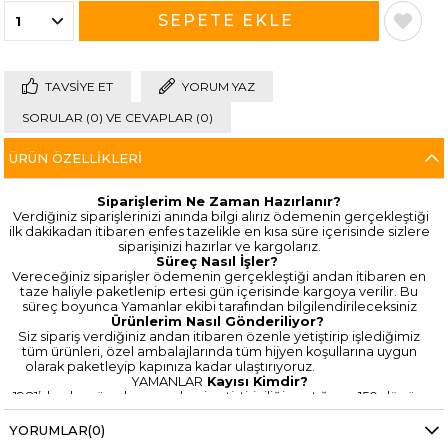
TAVSIYE ET
YORUM YAZ
SORULAR (0) VE CEVAPLAR (0)
ÜRÜN ÖZELLIKLERI
Siparişlerim Ne Zaman Hazırlanır?
Verdiğiniz siparişlerinizi anında bilgi alırız ödemenin gerçekleştiği
ilk dakikadan itibaren enfes tazelikle en kısa süre içerisinde sizlere
siparişinizi hazırlar ve kargolarız.
Süreç Nasıl İşler?
Vereceğiniz siparişler ödemenin gerçekleştiği andan itibaren en
taze haliyle paketlenip ertesi gün içerisinde kargoya verilir. Bu
süreç boyunca Yamanlar ekibi tarafından bilgilendirileceksiniz
Ürünlerim Nasıl Gönderiliyor?
Siz sipariş verdiğiniz andan itibaren özenle yetiştirip işlediğimiz
tüm ürünleri, özel ambalajlarında tüm hijyen koşullarına uygun
olarak paketleyip kapınıza kadar ulaştırıyoruz.
YAMANLAR
Kayısı Kimdir?
1981’den bugüne kayısı ve besi yetiştiriciliği yaptığımız 150 dönüm
arazimizde modern çağın getirdiği yeniliklere uyum sağlamak
amacıyla 2019 yılında onlıne satış platformlarına kendimizi tanıttık.
YORUMLAR
(0)
Çok kısa bir sürede beklediğimiz başarıya ulaştık. Bu çalışmaları