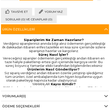
TAVSIYE ET
YORUM YAZ
SORULAR (0) VE CEVAPLAR (0)
ÜRÜN ÖZELLIKLERI
Siparişlerim Ne Zaman Hazırlanır?
Verdiğiniz siparişlerinizi anında bilgi alırız ödemenin gerçekleştiği
ilk dakikadan itibaren enfes tazelikle en kısa süre içerisinde sizlere
siparişinizi hazırlar ve kargolarız.
Süreç Nasıl İşler?
Vereceğiniz siparişler ödemenin gerçekleştiği andan itibaren en
taze haliyle paketlenip ertesi gün içerisinde kargoya verilir. Bu
süreç boyunca Yamanlar ekibi tarafından bilgilendirileceksiniz
Ürünlerim Nasıl Gönderiliyor?
Siz sipariş verdiğiniz andan itibaren özenle yetiştirip işlediğimiz
tüm ürünleri, özel ambalajlarında tüm hijyen koşullarına uygun
olarak paketleyip kapınıza kadar ulaştırıyoruz.
YAMANLAR
Kayısı Kimdir?
1981’den bugüne kayısı ve besi yetiştiriciliği yaptığımız 150 dönüm
arazimizde modern çağın getirdiği yeniliklere uyum sağlamak
amacıyla 2019 yılında onlıne satış platformlarına kendimizi tanıttık.
YORUMLAR
(0)
Çok kısa bir sürede beklediğimiz başarıya ulaştık. Bu çalışmaları
teknolojik gelişmelere entegre ederek yürümeye çalıştığımız
ÖDEME SEÇENEKLERI
yolda sizlerin desteklerini görmekten mutluluk duyarız. Ürünlerimizi
kendi bahçemizden temin edip, lokum çeşitlerini bu gıdanın